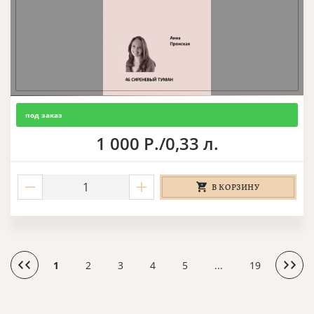
под заказ
1 000 Р./0,33 л.
В КОРЗИНУ
1
2
3
4
5
...
19