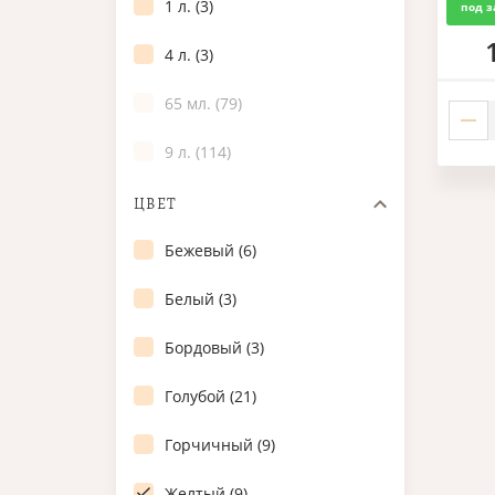
1 л. (3)
под з
4 л. (3)
65 мл. (79)
9 л. (114)
ЦВЕТ
Бежевый (6)
Белый (3)
Бордовый (3)
Голубой (21)
Горчичный (9)
Желтый (9)