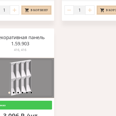
В КОРЗИНУ
В КОР
екоративная панель
1.59.903
416, 416
аказ
3 096 Р./шт