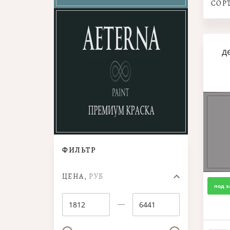
СОР
д
ФИЛЬТР
ЦЕНА,
РУБ
под з