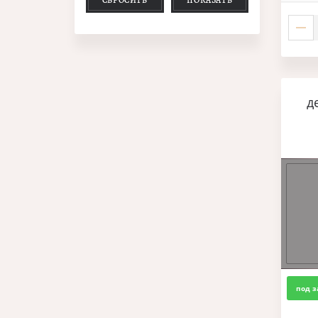
д
под з