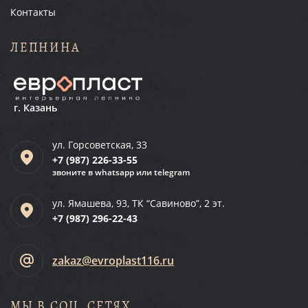
Контакты
ЛЕПНИНА
г. Казань
ул. Горсоветская, 33
+7 (987)
226-33-55
звоните в whatsapp или telegram
ул. Ямашева, 93, ТК “Савиново”, 2 эт.
+7 (987)
296-22-43
zakaz@evroplast116.ru
МЫ В СОЦ. СЕТЯХ