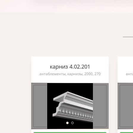
карниз 4.02.201
антаблементы, карнизы, 2000, 270
ант