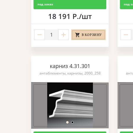
под заказ
под з
18 191 Р./шт
В КОРЗИНУ
карниз 4.31.301
антаблементы, карнизы, 2000, 258
ант