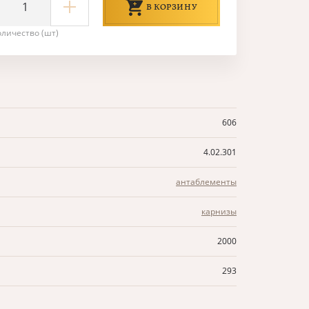
В КОРЗИНУ
оличество (шт)
606
4.02.301
антаблементы
карнизы
2000
293