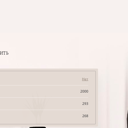
ПИТЬ
Нет
2000
293
268