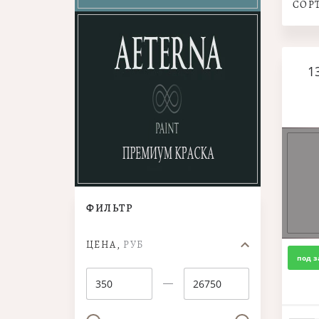
СОР
1
ФИЛЬТР
ЦЕНА,
РУБ
под з