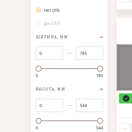
Нет (39)
Да (157)
ШИРИНА, ММ
0
785
ВЫСОТА, ММ
0
544