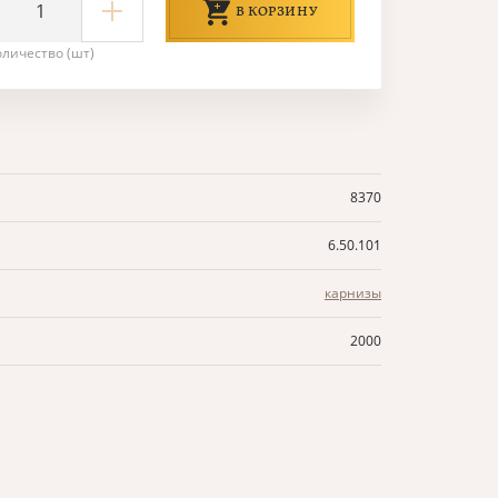
В КОРЗИНУ
оличество (шт)
8370
6.50.101
карнизы
2000