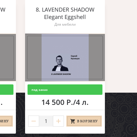
OW
8. LAVENDER SHADOW
Elegant Eggshell
Для мебели
под заказ
.
14 500 Р./4 л.
ЗИНУ
В КОРЗИНУ