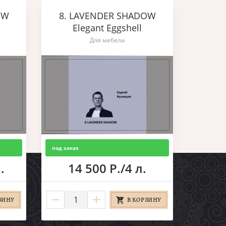
OW
8. LAVENDER SHADOW
Elegant Eggshell
Для мебели
под заказ
.
14 500 Р./4 л.
ЗИНУ
В КОРЗИНУ