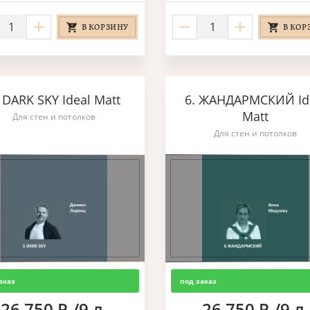
В КОРЗИНУ
В КОР
. DARK SKY Ideal Matt
6. ЖАНДАРМСКИЙ Id
Matt
Для стен и потолков
Для стен и потолков
аказ
под заказ
26 750 Р./9 л.
26 750 Р./9 л.